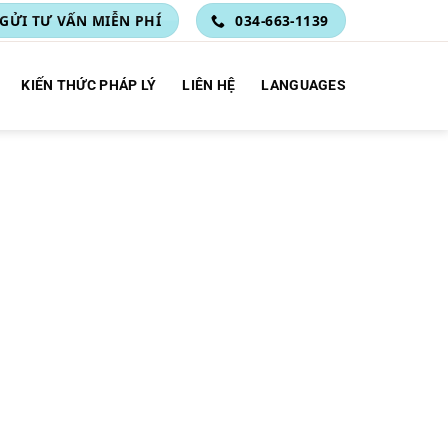
GỬI TƯ VẤN MIỄN PHÍ
034-663-1139
KIẾN THỨC PHÁP LÝ
LIÊN HỆ
LANGUAGES