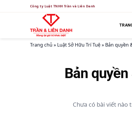
Bỏ
Công ty Luật TNHH Trần và Liên Danh
qua
nội
dung
TRAN
Trang chủ
»
Luật Sở Hữu Trí Tuệ
»
Bản quyền 
Bản quyền 
Chưa có bài viết nào 