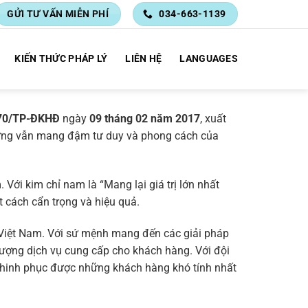
GỬI TƯ VẤN MIỄN PHÍ
034-663-1139
KIẾN THỨC PHÁP LÝ
LIÊN HỆ
LANGUAGES
70/TP-ĐKHĐ
ngày
09 tháng 02 năm 2017
, xuất
 nhưng vẫn mang đậm tư duy và phong cách của
 Với kim chỉ nam là “Mang lại giá trị lớn nhất
 cách cẩn trọng và hiệu quả.
 Việt Nam. Với sứ mệnh mang đến các giải pháp
lượng dịch vụ cung cấp cho khách hàng. Với đội
 chinh phục được những khách hàng khó tính nhất