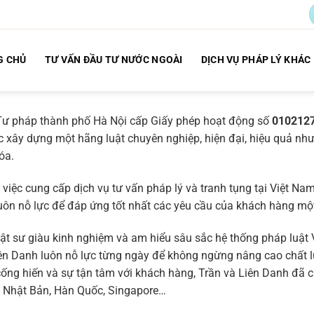
G CHỦ
TƯ VẤN ĐẦU TƯ NƯỚC NGOÀI
DỊCH VỤ PHÁP LÝ KHÁC
ư pháp thành phố Hà Nội cấp Giấy phép hoạt động số
010212
việc xây dựng một hãng luật chuyên nghiệp, hiện đại, hiệu quả
óa.
việc cung cấp dịch vụ tư vấn pháp lý và tranh tụng tại Việt Nam.
luôn nỗ lực để đáp ứng tốt nhất các yêu cầu của khách hàng một
uật sư giàu kinh nghiệm và am hiểu sâu sắc hệ thống pháp luật
Liên Danh luôn nỗ lực từng ngày để không ngừng nâng cao chất 
 cống hiến và sự tận tâm với khách hàng, Trần và Liên Danh đã
hư Nhật Bản, Hàn Quốc, Singapore…