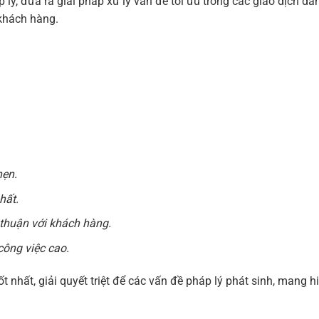
ý, đưa ra giải pháp xử lý vấn đề tối ưu trong các giao dịch dâ
 khách hàng.
hẹn.
hất.
 thuận với khách hàng.
công việc cao.
ốt nhất, giải quyết triệt để các vấn đề pháp lý phát sinh, mang