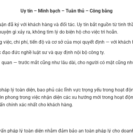
Uy tín – Minh bạch – Tuân thủ – Công bằng
n đã ký với khách hàng và đối tác. Uy tín bắt nguồn từ tinh th
uyện gì xảy ra, không tìm lý do biện hộ cho việc trì hoãn.
 việc, chi phí, tiến độ và cơ sở của mọi quyết định — với khách 
c đạo đức nghề luật sư và quy định nội bộ công ty.
n quan — trước mắt cũng như lâu dài, cho người có mặt cũng n
háp lý toàn diện, bao phủ các lĩnh vực trọng yếu trong hoạt độn
tiên phong trong việc nhận diện các xu hướng mới trong hoạt đ
 vấn chính xác nhất cho khách hàng.
 vấn pháp lý toàn diện nhằm đảm bảo an toàn pháp lý cho doa