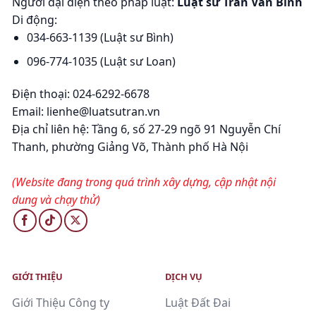
Người đại diện theo pháp luật:
Luật sư Trần Văn Bình
Di động:
034-663-1139 (Luật sư Bình)
096-774-1035 (Luật sư Loan)
Điện thoại: 024-6292-6678
Email: lienhe@luatsutran.vn
Địa chỉ liên hệ:
Tầng 6, số 27-29 ngõ 91 Nguyễn Chí
Thanh, phường Giảng Võ, Thành phố Hà Nội
(Website đang trong quá trình xây dựng, cập nhật nội
dung và chạy thử)
GIỚI THIỆU
DỊCH VỤ
Giới Thiệu Công ty
Luật Đất Đai